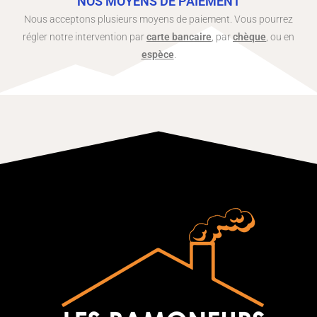
NOS MOYENS DE PAIEMENT
Nous acceptons plusieurs moyens de paiement. Vous pourrez
régler notre intervention par
carte bancaire
, par
chèque
, ou en
espèce
.