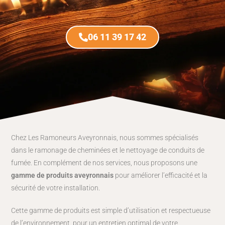
06 11 39 17 42
Chez Les Ramoneurs Aveyronnais, nous sommes spécialisés
dans le ramonage de cheminées et le nettoyage de conduits de
fumée. En complément de nos services, nous proposons une
gamme de produits aveyronnais
pour améliorer l’efficacité et la
sécurité de votre installation.
Cette gamme de produits est simple d’utilisation et respectueuse
de l’environnement, pour un entretien optimal de votre