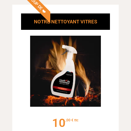
COUP DE ❤️
NOTRE NETTOYANT VITRES
10
€